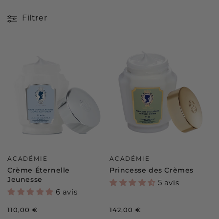
c
Filtrer
t
i
o
n
:
Distributeur :
Distributeur :
ACADÉMIE
ACADÉMIE
Crème Éternelle
Princesse des Crèmes
Jeunesse
5 avis
6 avis
Prix
110,00 €
Prix
142,00 €
habituel
habituel