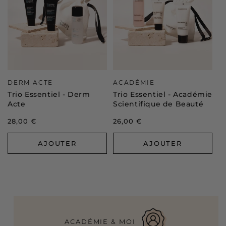
Distributeur :
Distributeur :
DERM ACTE
ACADÉMIE
Trio Essentiel - Derm
Trio Essentiel - Académie
Acte
Scientifique de Beauté
Prix
28,00 €
Prix
26,00 €
habituel
habituel
AJOUTER
AJOUTER
ACADÉMIE & MOI