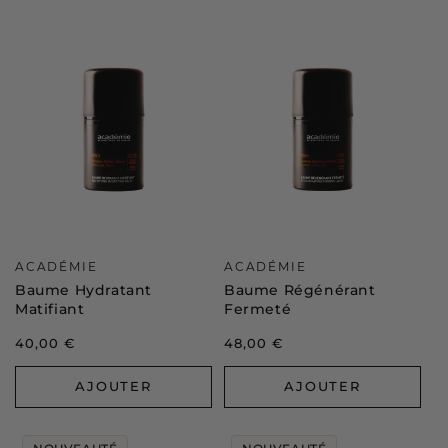
Distributeur :
Distributeur :
ACADÉMIE
ACADÉMIE
Baume Hydratant
Baume Régénérant
Matifiant
Fermeté
Prix
40,00 €
Prix
48,00 €
habituel
habituel
AJOUTER
AJOUTER