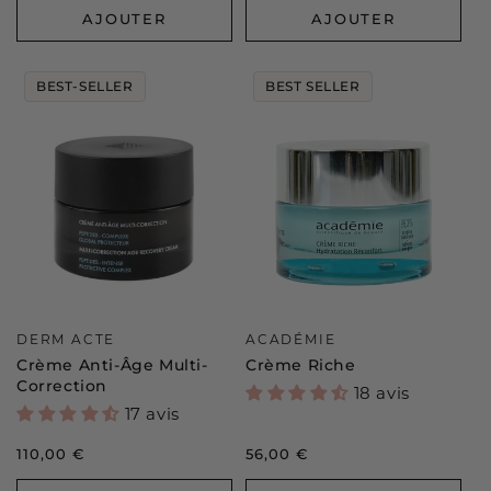
AJOUTER
AJOUTER
BEST-SELLER
BEST SELLER
Distributeur :
Distributeur :
DERM ACTE
ACADÉMIE
Crème Anti-Âge Multi-
Crème Riche
Correction
18 avis
17 avis
Prix
110,00 €
Prix
56,00 €
habituel
habituel