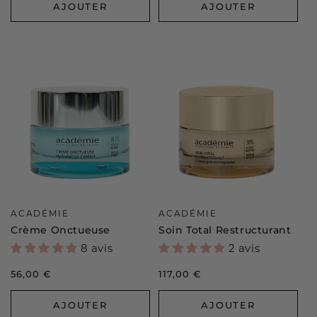
AJOUTER
AJOUTER
Distributeur :
Distributeur :
ACADÉMIE
ACADÉMIE
Crème Onctueuse
Soin Total Restructurant
8 avis
2 avis
Prix
56,00 €
Prix
117,00 €
habituel
habituel
AJOUTER
AJOUTER