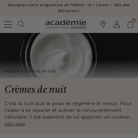
IGNORER ET
Rejoignez notre programme de fidélité : 1€ = 1 point = -20% dès
PASSER AU
CONTENU
200 points !
0
0
Connexion
Panier
Accueil
Crèmes de nuit
C
Crèmes de nuit
o
C'est la nuit que la peau se régénère le mieux. Pour
l'aider à se réparer et activer le renouvellement
l
cellulaire, il est essentiel de lui apporter un cocktail
l
d'actifs régénérants au moment où elle se régénère
Voir plus
le mieux, avec une Crème de nuit.
e