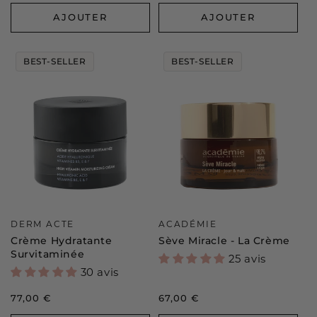
AJOUTER
AJOUTER
BEST-SELLER
BEST-SELLER
Distributeur :
Distributeur :
DERM ACTE
ACADÉMIE
Crème Hydratante
Sève Miracle - La Crème
Survitaminée
25 avis
30 avis
Prix
77,00 €
Prix
67,00 €
habituel
habituel