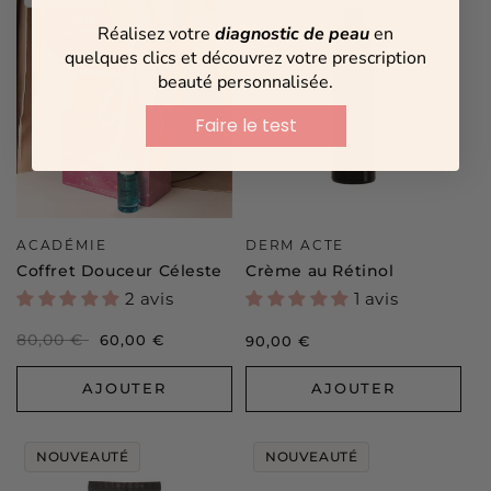
Réalisez votre
diagnostic de peau
en
quelques clics et découvrez votre prescription
beauté personnalisée.
Faire le test
Distributeur :
Distributeur :
ACADÉMIE
DERM ACTE
Coffret Douceur Céleste
Crème au Rétinol
2 avis
1 avis
Prix
80,00 €
Prix
60,00 €
Prix
90,00 €
habituel
soldé
habituel
AJOUTER
AJOUTER
NOUVEAUTÉ
NOUVEAUTÉ