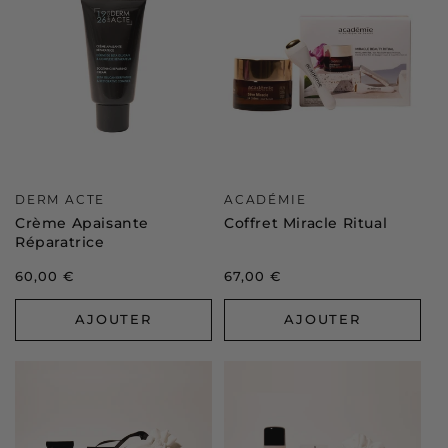
Distributeur :
Distributeur :
DERM ACTE
ACADÉMIE
Crème Apaisante
Coffret Miracle Ritual
Réparatrice
Prix
60,00 €
Prix
67,00 €
habituel
habituel
AJOUTER
AJOUTER